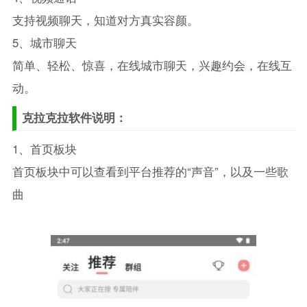
支持视频聊天，知道对方真实容颜。
5、城市聊天
简单、轻松、惊喜，在线城市聊天，兴趣约会，在线互
动。
克拉克拉软件说明：
1、首页板块
首页板块中可以查看到平台推荐的“声音”，以及一些歌
曲