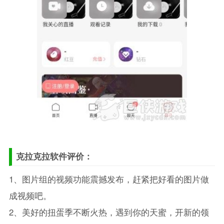
克拉克拉软件评价：
1、图片组的视频功能震撼发布，赶紧把好看的图片做
成视频吧。
2、美好的扭蛋季不断火热，遇到你的天蜜，开新的领