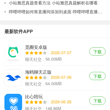
小站雅思真题查看方法 小站雅思真题解析在哪看
哔哩哔哩如何将直播间添加到桌面 哔哩哔哩直播间添加到桌面的步骤
最新软件APP
觅圈安卓版
下载
2026-07-07
56.00MB
聊天社交
海鸥聊天正版
下载
2026-07-06
64.00MB
聊天社交
比心陪玩
下载
2026-06-26
148.86M
聊天社交