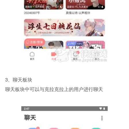
3、聊天板块
聊天板块中可以与克拉克拉上的用户进行聊天