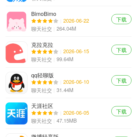
BimoBimo
下载
2026-06-22
264.04M
聊天社交
克拉克拉
下载
2026-06-15
99.64M
聊天社交
qq轻聊版
下载
2026-06-10
31.44M
聊天社交
天涯社区
下载
2026-06-05
47.15MB
聊天社交
微博轻享版