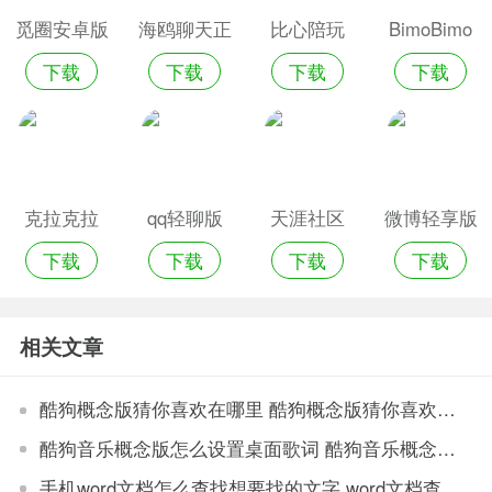
觅圈安卓版
海鸥聊天正
比心陪玩
BimoBimo
下载
下载
下载
下载
版
克拉克拉
qq轻聊版
天涯社区
微博轻享版
下载
下载
下载
下载
相关文章
酷狗概念版猜你喜欢在哪里 酷狗概念版猜你喜欢入口
酷狗音乐概念版怎么设置桌面歌词 酷狗音乐概念版设置桌面歌词方法
手机word文档怎么查找想要找的文字 word文档查找内容教程