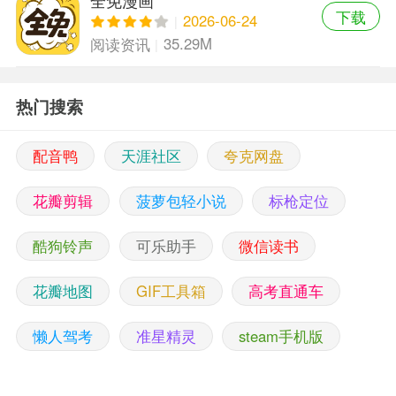
全免漫画
下载
2026-06-24
35.29M
阅读资讯
热门搜索
配音鸭
天涯社区
夸克网盘
花瓣剪辑
菠萝包轻小说
标枪定位
酷狗铃声
可乐助手
微信读书
花瓣地图
GIF工具箱
高考直通车
懒人驾考
准星精灵
steam手机版