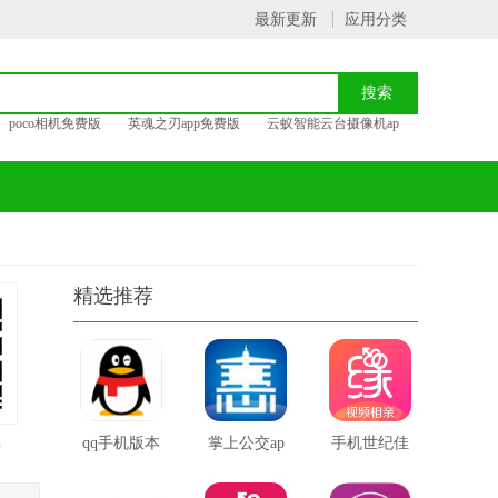
最新更新
应用分类
poco相机免费版
英魂之刃app免费版
云蚁智能云台摄像机ap
精选推荐
载
qq手机版本
掌上公交ap
手机世纪佳
官方版
p辽阳版
缘客户端