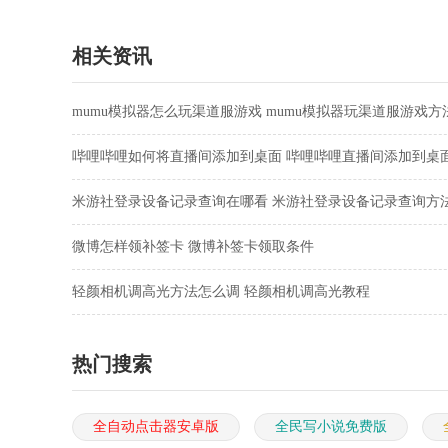
方版
辽阳版
手机版
方安卓
相关资讯
mumu模拟器怎么玩渠道服游戏 mumu模拟器玩渠道服游戏方
哔哩哔哩如何将直播间添加到桌面 哔哩哔哩直播间添加到桌
骤
米游社登录设备记录查询在哪看 米游社登录设备记录查询方
微博怎样领补签卡 微博补签卡领取条件
轻颜相机调高光方法怎么调 轻颜相机调高光教程
热门搜索
全自动点击器安卓版
全民写小说免费版