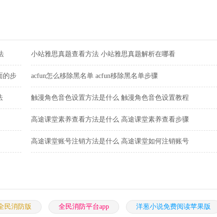
最新版
版
机版
新版
版
法
小站雅思真题查看方法 小站雅思真题解析在哪看
面的步
acfun怎么移除黑名单 acfun移除黑名单步骤
法
触漫角色音色设置方法是什么 触漫角色音色设置教程
高途课堂素养查看方法是什么 高途课堂素养查看步骤
高途课堂账号注销方法是什么 高途课堂如何注销账号
全民消防版
全民消防平台app
洋葱小说免费阅读苹果版