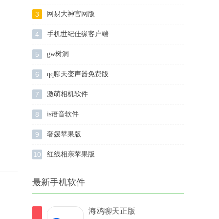
3
网易大神官网版
4
手机世纪佳缘客户端
5
gw树洞
6
qq聊天变声器免费版
7
激萌相机软件
8
is语音软件
9
奢媛苹果版
10
红线相亲苹果版
最新手机软件
海鸥聊天正版