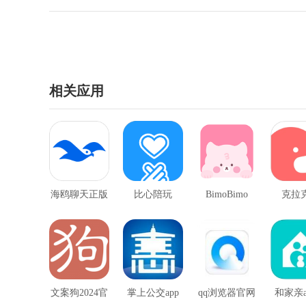
相关应用
海鸥聊天正版
比心陪玩
BimoBimo
克拉
文案狗2024官
掌上公交app
qq浏览器官网
和家亲a