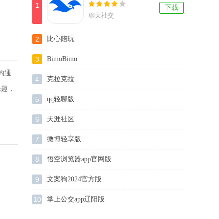
1
下载
聊天社交
2
比心陪玩
3
BimoBimo
沟通
4
克拉克拉
乐趣，
5
qq轻聊版
6
天涯社区
7
微博轻享版
8
悟空浏览器app官网版
9
文案狗2024官方版
10
掌上公交app辽阳版