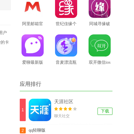
阿里邮箱官
世纪佳缘个
同城寻缘破
用户
网版
人登录手机
解版
爱的卡
版
爱聊最新版
音麦漂流瓶
双开微信ios
苹果版
应用排行
天涯社区
1
下载
聊天社交
2
qq轻聊版