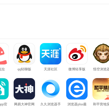
克拉
qq轻聊版
天涯社区
微博轻享版
悟空浏览器
p官网
pp官
网易大神官网
久久浏览器手
浏览器plus最
和平营地