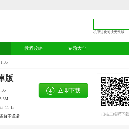
机甲进化对决无敌版
p
教程攻略
专题大全
.35
卓版
立即下载
1.35
3.3M
23-11-15
扫描二维码下
雀替不说话