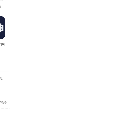
版
官网
法
的步