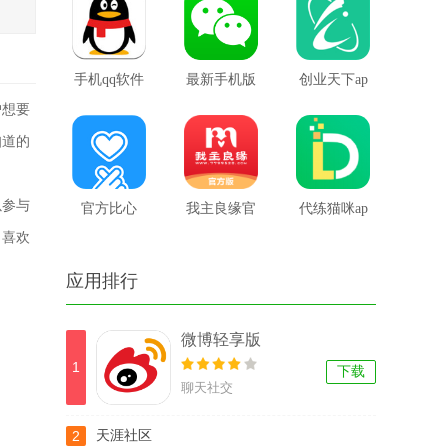
手机qq软件
最新手机版
创业天下ap
户想要
微信
p
知道的
以参与
官方比心
我主良缘官
代练猫咪ap
，喜欢
网版
p
应用排行
微博轻享版
1
下载
聊天社交
2
天涯社区