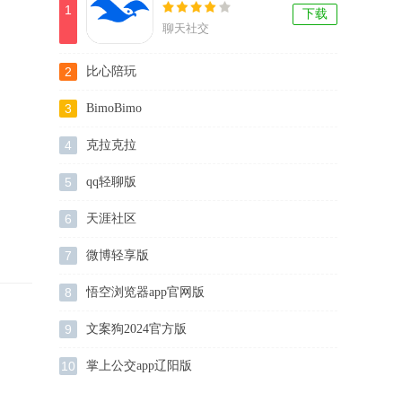
1
下载
聊天社交
2
比心陪玩
3
BimoBimo
4
克拉克拉
5
qq轻聊版
6
天涯社区
7
微博轻享版
8
悟空浏览器app官网版
9
文案狗2024官方版
10
掌上公交app辽阳版