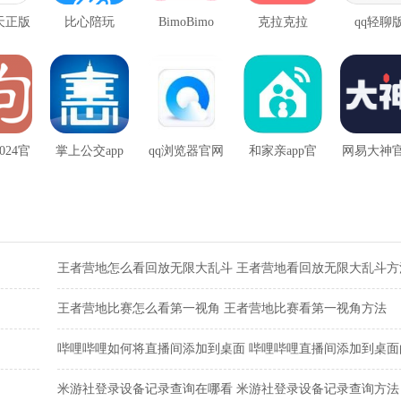
天正版
比心陪玩
BimoBimo
克拉克拉
qq轻聊
024官
掌上公交app
qq浏览器官网
和家亲app官
网易大神
版
辽阳版
手机版
方安卓最新版
版
王者营地怎么看回放无限大乱斗 王者营地看回放无限大乱斗方
王者营地比赛怎么看第一视角 王者营地比赛看第一视角方法
哔哩哔哩如何将直播间添加到桌面 哔哩哔哩直播间添加到桌面
骤
米游社登录设备记录查询在哪看 米游社登录设备记录查询方法