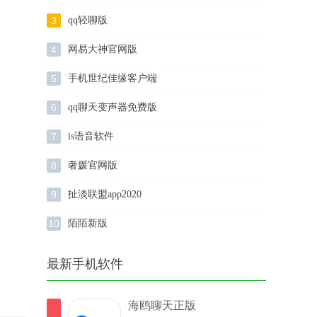
3
qq轻聊版
4
网易大神官网版
5
手机世纪佳缘客户端
6
qq聊天变声器免费版
7
is语音软件
8
奢媛官网版
9
扯淡联盟app2020
10
陌陌新版
最新手机软件
海鸥聊天正版