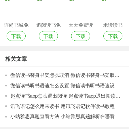
连尚书城免
追阅读书免
天天免费读
米读读书
下载
下载
下载
下载
费读书
费追书
书阅读器
app
相关文章
微信读书替身书架怎么取消 微信读书替身书架取消教程
微信读书听书语速怎么设置 微信读书听书语速设置方法
起点读书app怎么退出阅读 起点读书app退出阅读方法
讯飞语记怎么用来读书 用讯飞语记软件读书教程
小站雅思真题查看方法 小站雅思真题解析在哪看