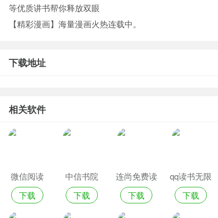
等优质讲书帮你释放双眼
【精彩漫画】海量漫画火热连载中。
下载地址
相关软件
微信阅读
中信书院
连尚免费读
qq读书无限
下载
下载
下载
下载
书连尚读书
书币版
版