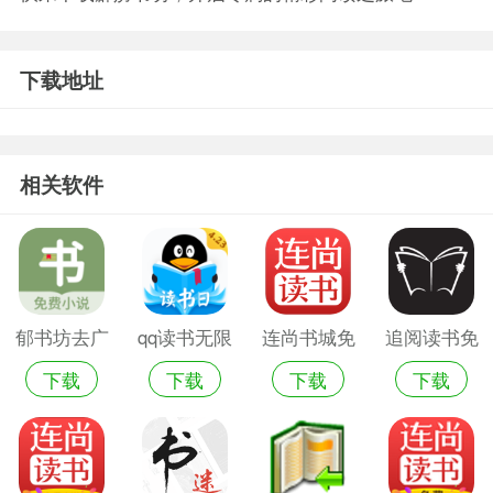
下载地址
相关软件
郁书坊去广
qq读书无限
连尚书城免
追阅读书免
下载
下载
下载
下载
告版
书币版
费读书
费追书