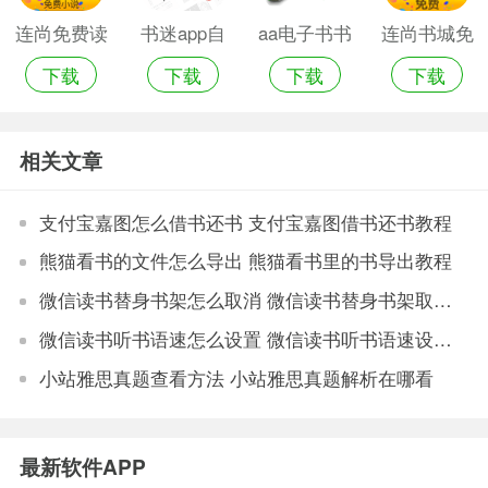
连尚免费读
书迷app自
aa电子书书
连尚书城免
下载
下载
下载
下载
书连尚读书
带书源
阅读器
费读书app
版
相关文章
支付宝嘉图怎么借书还书 支付宝嘉图借书还书教程
熊猫看书的文件怎么导出 熊猫看书里的书导出教程
微信读书替身书架怎么取消 微信读书替身书架取消教程
微信读书听书语速怎么设置 微信读书听书语速设置方法
小站雅思真题查看方法 小站雅思真题解析在哪看
最新软件APP