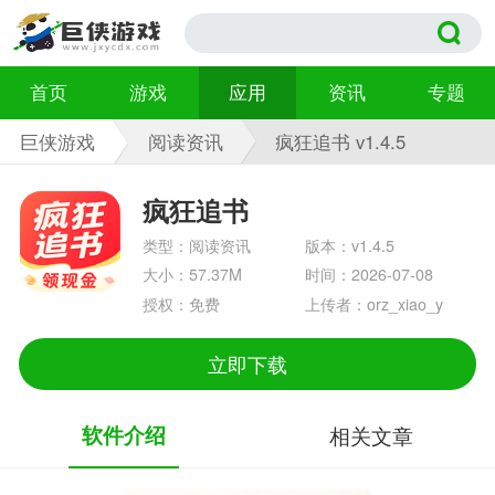
首页
游戏
应用
资讯
专题
巨侠游戏
阅读资讯
疯狂追书 v1.4.5
疯狂追书
类型：阅读资讯
版本：v1.4.5
大小：57.37M
时间：2026-07-08
授权：免费
上传者：orz_xiao_y
立即下载
软件介绍
相关文章