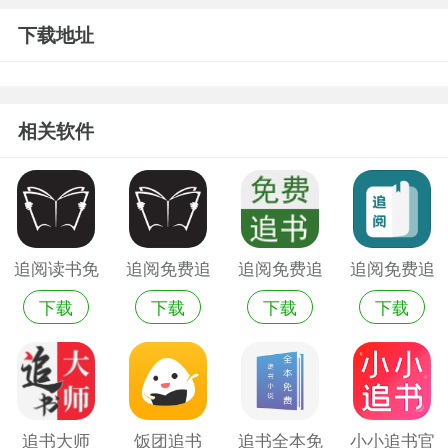
下载地址
相关软件
追阅读书免
追阅免费追
追阅免费追
追阅免费追
下载
下载
下载
下载
费追书
书版
书小说阅读
书小说app
器
追书大师
饭团追书
追书全本免
小小追书官