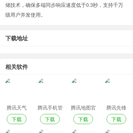
储技术，确保多端同步响应速度低于0.3秒，支持千万
级用户并发使用。
下载地址
相关软件
腾讯天气
腾讯手机管
腾讯地图官
腾讯先锋
下载
下载
下载
下载
家苹果版官
方版
2023年最新
方版
版本