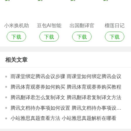
小米换机助
豆包AI智能
出国翻译官
榴莲日记
下载
下载
下载
下载
手1.2.4
助手
相关文章
雨课堂绑定腾讯会议步骤 雨课堂如何绑定腾讯会议
腾讯体育观赛券如何购买 腾讯体育观赛券购买教程
腾讯翻译君怎么复制译文 腾讯翻译君复制译文方法
腾讯文档待办事项如何设置 腾讯文档待办事项设置教程
小站雅思真题查看方法 小站雅思真题解析在哪看