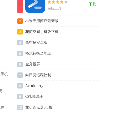
1
下载
系统工具
2
小米应用商店最新版
3
花简空间手机版下载
4
森空岛安卓版
5
格式转换全能王
6
金舟投屏
整手机
7
向日葵远程控制
8
Accubattery
况，
9
CPU降温王
10
龙少连点器8.0版
池寿