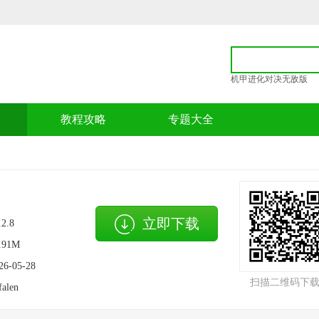
机甲进化对决无敌版
p
教程攻略
专题大全
立即下载
.2.8
.91M
26-05-28
扫描二维码下
falen