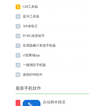
3
GM工具箱
4
蓝河工具箱
5
360省电王
6
PUBG画质助手
7
应用隐藏计算器手机版
8
cf道聚城app
9
一键测距手机版
10
谜底时钟软件
最新手机软件
自动脚本精灵