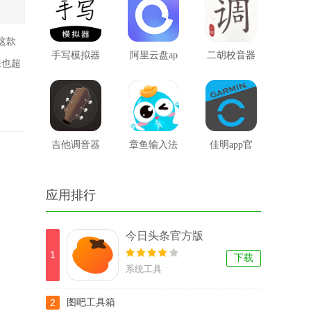
这款
手写模拟器
阿里云盘ap
二胡校音器
来也超
安卓版
p旧版本
的免费版
吉他调音器
章鱼输入法
佳明app官
app
网软件苹果
应用排行
版
今日头条官方版
1
下载
系统工具
2
图吧工具箱