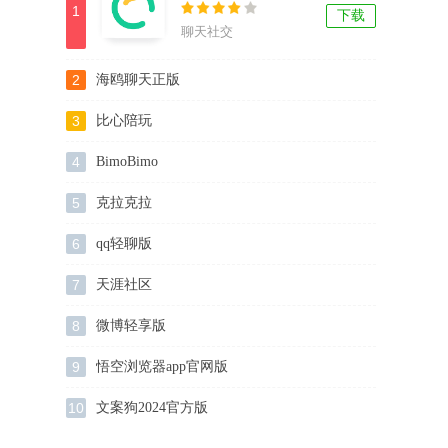
1
下载
聊天社交
2
海鸥聊天正版
3
比心陪玩
4
BimoBimo
5
克拉克拉
6
qq轻聊版
7
天涯社区
8
微博轻享版
9
悟空浏览器app官网版
10
文案狗2024官方版