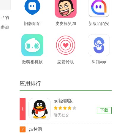
自己的
旧版陌陌
皮皮搞笑20
新版陌陌安
，参加
18版本
装到手机版
激萌相机软
恋爱铃版
科猫app
件
应用排行
qq轻聊版
1
下载
聊天社交
2
gw树洞