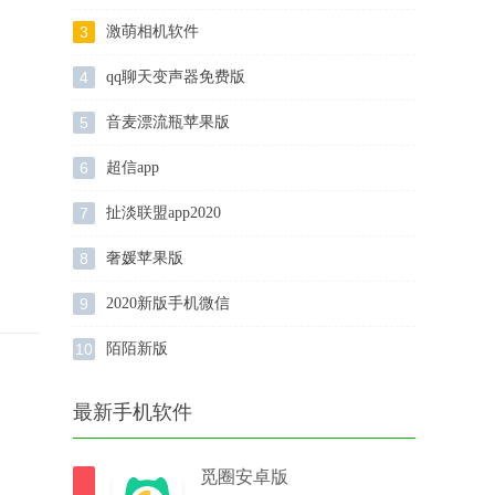
3
激萌相机软件
4
qq聊天变声器免费版
5
音麦漂流瓶苹果版
6
超信app
7
扯淡联盟app2020
8
奢媛苹果版
9
2020新版手机微信
10
陌陌新版
最新手机软件
觅圈安卓版