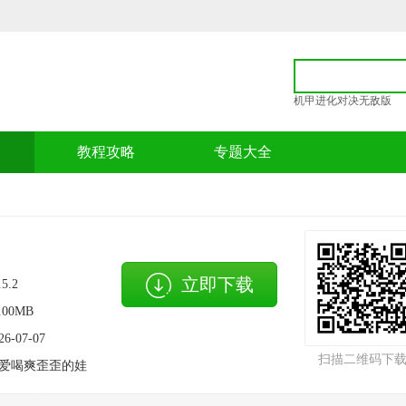
机甲进化对决无敌版
p
教程攻略
专题大全
立即下载
.5.2
.00MB
26-07-07
扫描二维码下
爱喝爽歪歪的娃