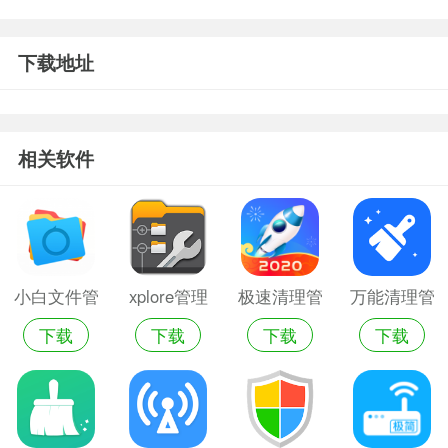
下载地址
相关软件
小白文件管
xplore管理
极速清理管
万能清理管
下载
下载
下载
下载
理器
器
家轻量版
家2022