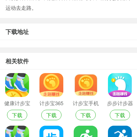
运动去走路。
下载地址
相关软件
健康计步宝
计步宝365
计步宝手机
步步计步器
下载
下载
下载
下载
app
红包版
版