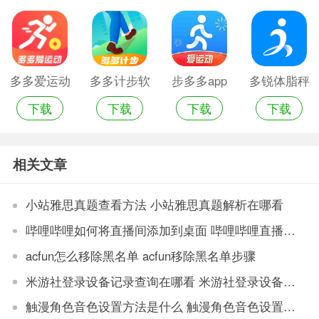
版
多多爱运动
多多计步软
步多多app
多锐体脂秤
下载
下载
下载
下载
app官方版
件
最新版
app官网版
相关文章
小站雅思真题查看方法 小站雅思真题解析在哪看
哔哩哔哩如何将直播间添加到桌面 哔哩哔哩直播间添加到桌面的步骤
acfun怎么移除黑名单 acfun移除黑名单步骤
米游社登录设备记录查询在哪看 米游社登录设备记录查询方法
触漫角色音色设置方法是什么 触漫角色音色设置教程