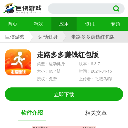
首页
游戏
应用
资讯
专题
巨侠游戏
运动健身
走路多多赚钱红包版
6.3.7
走路多多赚钱红包版
类型：运动健身
版本：6.3.7
大小：63.4M
时间：2024-04-15
授权：免费
上传者：飞吧乌鸦i
立即下载
软件介绍
相关文章