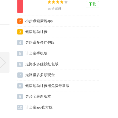
1
下载
运动健身
2
小步点健康跑app
3
健康运动计步
4
走路赚多多红包版
5
计步宝手机版
6
走路多多赚钱红包版
7
走路赚多多领现金
8
健康运动计步器免费最新版
9
走步宝最新版本
10
计步宝app官方版