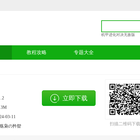
机甲进化对决无敌版
p
教程攻略
专题大全
立即下载
1.2
.3M
24-03-11
扫描二维码下
殇枭の矜眢