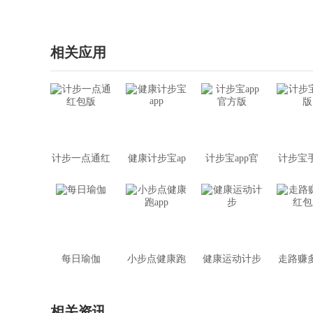
相关应用
计步一点通红
健康计步宝ap
计步宝app官
计步宝
包版
p
方版
每日瑜伽
小步点健康跑
健康运动计步
走路赚
app
包
相关资讯