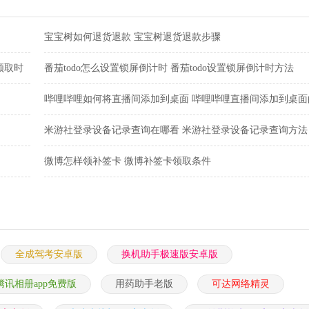
宝宝树如何退货退款 宝宝树退货退款步骤
领取时
番茄todo怎么设置锁屏倒计时 番茄todo设置锁屏倒计时方法
哔哩哔哩如何将直播间添加到桌面 哔哩哔哩直播间添加到桌面
骤
米游社登录设备记录查询在哪看 米游社登录设备记录查询方法
微博怎样领补签卡 微博补签卡领取条件
全成驾考安卓版
换机助手极速版安卓版
腾讯相册app免费版
用药助手老版
可达网络精灵