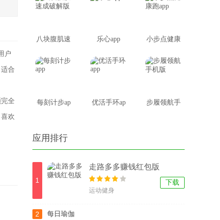
版
八块腹肌速
乐心app
小步点健康
用户
成破解版
跑app
，适合
额完全
每刻计步ap
优活手环ap
步履领航手
，喜欢
p
p
机版
应用排行
走路多多赚钱红包版
1
下载
运动健身
2
每日瑜伽