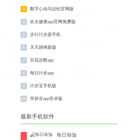
3
数字心动马拉松官网版
4
欢太健康app官网免费版
5
步行计步器手机
6
天天跳绳新版
7
百花步数app
8
每日计步app
9
计步宝手机版
10
学辟谷app安卓版
最新手机软件
每日瑜伽