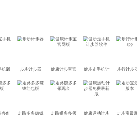
手机版
步步计步器
健康计步宝官
健步走手机计
步行计步器
网版
步器软件
p
多多红
走路多多赚钱
走路赚多多领
健康运动计步
走步宝最
版
红包版
现金
器免费最新版
本