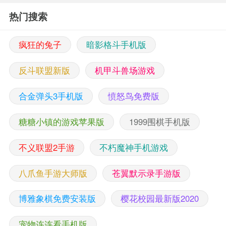
热门搜索
疯狂的兔子
暗影格斗手机版
反斗联盟新版
机甲斗兽场游戏
合金弹头3手机版
愤怒鸟免费版
糖糖小镇的游戏苹果版
1999围棋手机版
不义联盟2手游
不朽魔神手机游戏
八爪鱼手游大师版
苍翼默示录手游版
博雅象棋免费安装版
樱花校园最新版2020
宠物连连看手机版