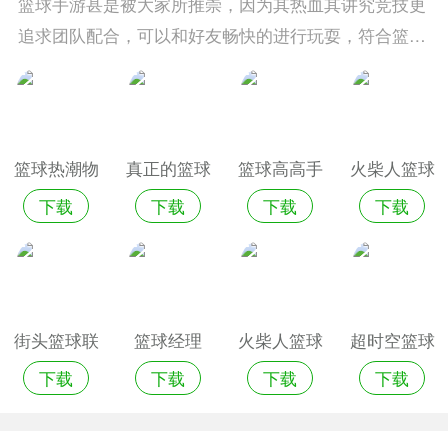
篮球手游甚是被大家所推崇，因为其热血其讲究竞技更
追求团队配合，可以和好友畅快的进行玩耍，符合篮球
的本质也和游戏所带来的互动和娱乐相匹配，故而比较
好玩的篮球手游下载合集，你可千万别错过哈！
篮球热潮物
真正的篮球
篮球高高手
火柴人篮球
下载
下载
下载
下载
语破解版手
迷手游
无限金币钻
2019破解版
游
石版
中文
街头篮球联
篮球经理
火柴人篮球
超时空篮球
下载
下载
下载
下载
盟
2017刷传奇
2017手机游
手机游戏
破解版
戏