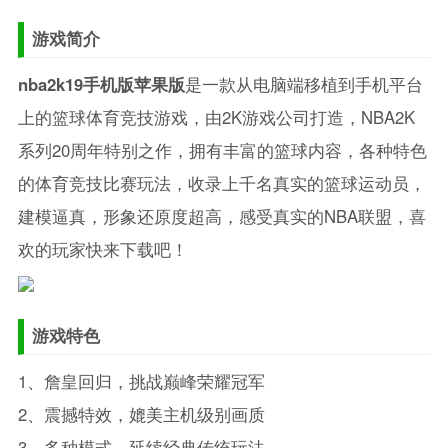
游戏简介
nba2k19手机版苹果版
是一款从电脑端移植到手机平台
上的篮球体育竞技游戏，由2K游戏公司打造，NBA2K
系列20周年特别之作，拥有丰富的篮球内容，各种特色
的体育竞技比赛玩法，收录上千名真实的篮球运动员，
建模逼真，形象还原度超高，感受真实的NBA联盟，喜
欢的玩家快来下载吧！
游戏特色
1、詹皇回归，挑战巅峰荣耀冠军
2、震撼特效，媲美主机级别画质
3、多种模式，延续经典传统玩法