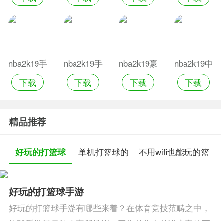
nba2k19手
nba2k19手
nba2k19豪
nba2k19中
下载
下载
下载
下载
游官网版
机版安卓版
华存档版
文版手机版
精品推荐
好玩的打篮球
单机打篮球的
不用wifi也能玩的篮
手游
游戏
球游戏
好玩的打篮球手游
好玩的打篮球手游有哪些来着？在体育竞技范畴之中，