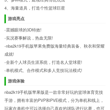
4、海量道具，打造个性篮球巨星
游戏亮点
-震撼眼球的3D特效!
-实况赛事解说，热血无限!
-nba2k19手机版苹果免费版海量经典装备、秋衣和荣耀
成就!
-全新个人球员生涯系统，打造名人堂球星!
-单机模式、合作模式和多人竞技玩法模式!
游戏体验
nba2k19手机版苹果版是一款非常好玩的篮球体育竞技
手游，拥有丰富的PVP和PVE模式，分为单机和线上，
玩家在单机中可以选择自己喜欢的球队进行比赛，也可