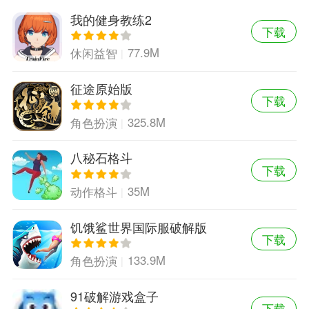
我的健身教练2
下载
77.9M
休闲益智
征途原始版
下载
325.8M
角色扮演
八秘石格斗
下载
35M
动作格斗
饥饿鲨世界国际服破解版
下载
133.9M
角色扮演
91破解游戏盒子
下载