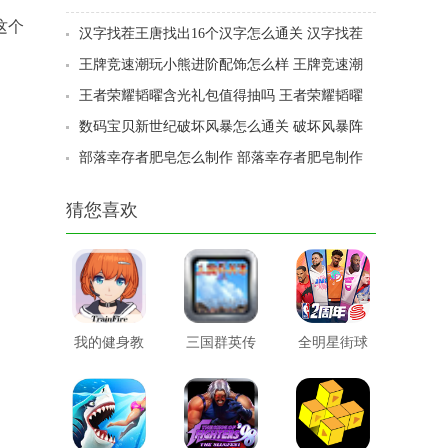
这个
汉字找茬王唐找出16个汉字怎么通关 汉字找茬
王唐找出16个汉字通关方法
王牌竞速潮玩小熊进阶配饰怎么样 王牌竞速潮
玩小熊进阶配饰介绍
王者荣耀韬曜含光礼包值得抽吗 王者荣耀韬曜
含光礼包抽奖概率公布
数码宝贝新世纪破坏风暴怎么通关 破坏风暴阵
容选择游戏攻略
部落幸存者肥皂怎么制作 部落幸存者肥皂制作
心得介绍
猜您喜欢
我的健身教
三国群英传
全明星街球
练2
2威力加强
派对
版