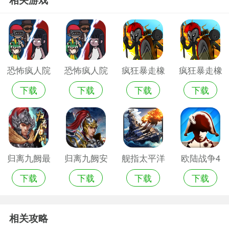
恐怖疯人院
恐怖疯人院
疯狂暴走橡
疯狂暴走橡
下载
下载
下载
下载
游戏1
中文版
皮人手游
皮人安卓版
归离九阙最
归离九阙安
舰指太平洋
欧陆战争4
下载
下载
下载
下载
新版破解版
卓版内购破
无限资源满
解版
级内购版
相关攻略