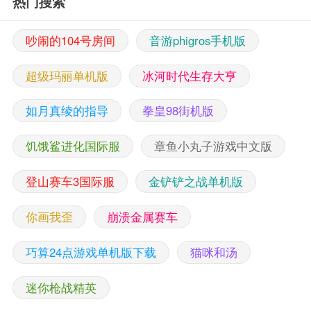
热门搜索
吵闹的104号房间
音游phigros手机版
超级玛丽单机版
冰河时代生存大亨
如月真绫的指导
拳皇98街机版
饥饿鲨进化国际服
章鱼小丸子游戏中文版
登山赛车3国际服
金铲铲之战单机版
你画我歪
崩溃金属赛车
巧算24点游戏单机版下载
猫咪和汤
迷你枪战精英