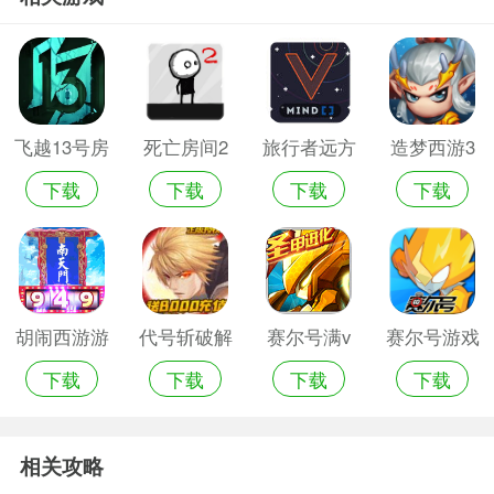
飞越13号房
死亡房间2
旅行者远方
造梦西游3
下载
下载
下载
下载
免费版
传来的信号
大闹天宫手
安卓版
机版
胡闹西游游
代号斩破解
赛尔号满v
赛尔号游戏
下载
下载
下载
下载
戏gm版
版安卓版
版
内购破解版
相关攻略