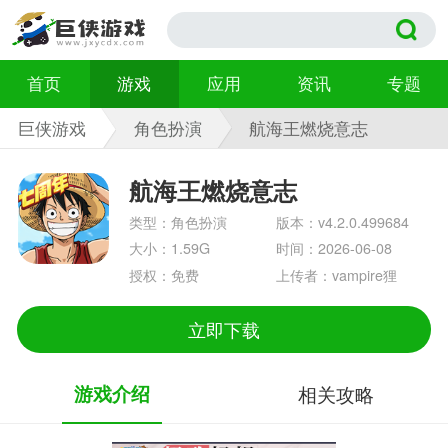
首页
游戏
应用
资讯
专题
巨侠游戏
角色扮演
航海王燃烧意志
v4.2.0.499684
航海王燃烧意志
类型：角色扮演
版本：v4.2.0.499684
大小：1.59G
时间：2026-06-08
授权：免费
上传者：vampire狸
立即下载
游戏介绍
相关攻略