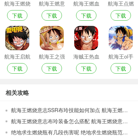
航海王燃烧
航海王燃意
航海王燃血
航海王点燃
下载
下载
下载
下载
的意志先锋
志先锋服
意志先锋服
意志先锋服
服
航海王启航
航海王之强
海贼王热血
航海王ol手
下载
下载
下载
下载
安卓版
者之路破解
航线官方网
游助手
版
相关攻略
航海王燃烧意志SSR布玲技能如何加点 航海王燃烧意志SSR布玲加点推荐
航海王燃烧意志布玲装备怎么搭配 航海王燃烧意志布玲装备推荐
绝地求生燃烧瓶有几段伤害呢 绝地求生燃烧瓶范围和燃烧伤害测试