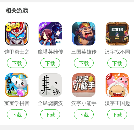
相关游戏
铠甲勇士之
魔塔英雄传
三国英雄传
汉字找不同
下载
下载
下载
下载
英雄传说安
内购破解版
手机版
游戏免费版
卓版
宝宝学拼音
全民烧脑汉
汉字小能手
汉字王国趣
下载
下载
下载
下载
汉字手机游
字安卓版
最新版
味书信手机
戏
游戏