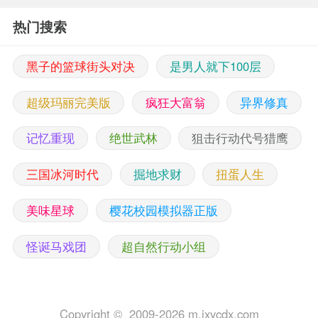
热门搜索
黑子的篮球街头对决
是男人就下100层
超级玛丽完美版
疯狂大富翁
异界修真
记忆重现
绝世武林
狙击行动代号猎鹰
三国冰河时代
掘地求财
扭蛋人生
美味星球
樱花校园模拟器正版
怪诞马戏团
超自然行动小组
Copyright © 2009-2026 m.jxycdx.com