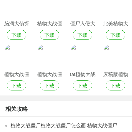
脑洞大侦探
植物大战僵
僵尸入侵大
北美植物大
下载
下载
下载
下载
僵尸大作战
尸2未来的
作战手机游
战僵尸
手游
世界
戏
植物大战僵
植物大战僵
tat植物大战
废稿版植物
下载
下载
下载
下载
尸1手机破
尸1手机版
僵尸手机版
大战僵尸
解版
相关攻略
植物大战僵尸植物大战僵尸怎么画 植物大战僵尸植物大战僵尸画法