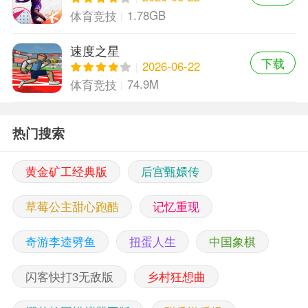
1.78GB
体育竞技
速度之星
下载
2026-06-22
74.9M
体育竞技
热门搜索
黄金矿工经典版
后宫甄嬛传
草莓公主甜心跑酷
记忆重现
奇游李逵劈鱼
扭蛋人生
中国象棋
闪客快打3无敌版
乡村狂想曲