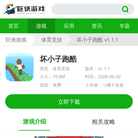
首页
游戏
应用
资讯
专题
巨侠游戏
体育竞技
坏小子跑酷 v1.1.1
坏小子跑酷
类型：体育竞技
版本：v1.1.1
大小：75.8M
时间：2026-06-02
授权：免费
上传者：つ橘子发条
立即下载
游戏介绍
相关攻略