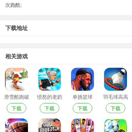
次跑酷;
下载地址
相关游戏
滑雪酷跑破
愤怒的老奶
单挑篮球
羽毛球高高
下载
下载
下载
下载
解版
奶玩酷跑修
2026无限内
手
改版
购