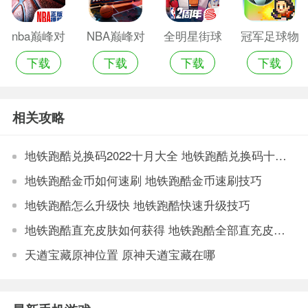
nba巅峰对
NBA巅峰对
全明星街球
冠军足球物
下载
下载
下载
下载
决无限G币
决
派对
语2
版
相关攻略
地铁跑酷兑换码2022十月大全 地铁跑酷兑换码十月最新汇总
地铁跑酷金币如何速刷 地铁跑酷金币速刷技巧
地铁跑酷怎么升级快 地铁跑酷快速升级技巧
地铁跑酷直充皮肤如何获得 地铁跑酷全部直充皮肤获取途径
天遒宝藏原神位置 原神天遒宝藏在哪