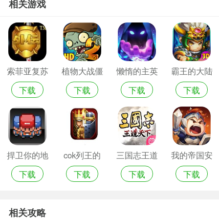
相关游戏
索菲亚复苏
植物大战僵
懒惰的主英
霸王的大陆
下载
下载
下载
下载
手机版
尸2戴夫的
雄之路手机
2完整中文
逃亡
游戏
版安卓
捍卫你的地
cok列王的
三国志王道
我的帝国安
下载
下载
下载
下载
盘手机游戏
纷争九游最
天下
卓版
新版本
相关攻略