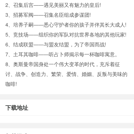
2、召集后宫——遇见美丽又有魅力的皇后!
3、招募军阀——召集名臣组成参谋团!
4、培养子嗣——悉心守护者你的孩子并伴其长大成人!
5、竞技场——组织你的军队对抗世界各地的其他玩家!
6、结成联盟——与盟友结盟，为了帝国而战!
7、土耳其咖啡——听占卜师揭示每一杯咖啡寓意。
8、奥斯曼帝国身处一个伟大变革的时代，充斥着征
讨、战争、创造力、繁荣、爱情、婚姻、反叛与美味的
咖啡!
下载地址