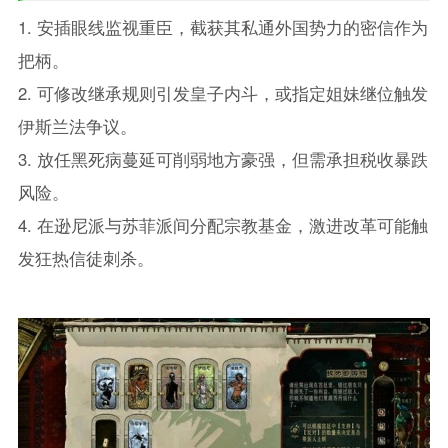
1. 安插眼线监视重臣，截获其私通外国势力的密信作为
把柄。
2. 可修改继承规则引发皇子内斗，或指定姐妹继位触发
伊斯兰法争议。
3. 放任黑死病蔓延可削弱地方豪强，但需承担税收暴跌
风险。
4. 在逊尼派与苏菲派间分配宗教基金，激进改革可能触
发狂热信徒刺杀。