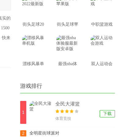
真实的
街头足球20
街头足球苹
中职篮游戏
500
22最新版
果版
，快来
漂移风暴单
最强nba体
双人运动会
机版
验服最新版
游戏
游戏排行
安卓版
全民大灌篮
1
下载
体育竞技
2
全明星街球派对