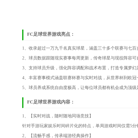
FC足球世界游戏亮点：
1、收录超过一万九千名真实球星，涵盖三十多个联赛与七百
2、球员数据跟随现实赛事每周更新，传奇球星与现役阵容可
3、支持球员升级，强化阵容调配和战术布置，打造专属梦幻
4、丰富赛事模式涵盖联赛杯赛与实时对战，从世界杯到欧冠
5、球员养成系统自由度极高，让每位球员都有机会成为顶级
FC足球世界游戏内容：
1、【实时对战，随时随地同场竞技】
针对手游玩家娱乐时间碎片化的特点，单局游戏时间仅需5分
2、【流畅手感，传承端游经典操作】