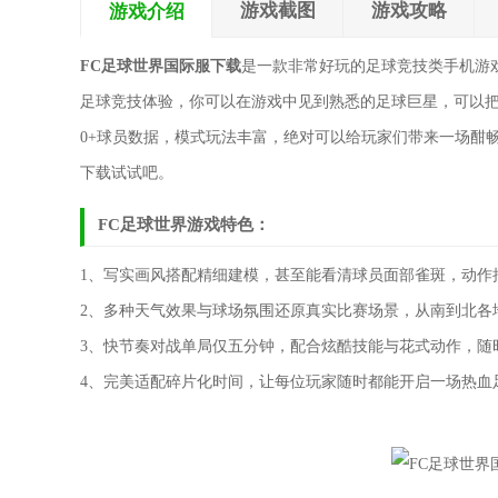
游戏截图
游戏攻略
游戏介绍
FC足球世界国际服下载
是一款非常好玩的足球竞技类手机游
足球竞技体验，你可以在游戏中见到熟悉的足球巨星，可以把他
0+球员数据，模式玩法丰富，绝对可以给玩家们带来一场酣
下载试试吧。
FC足球世界游戏特色：
1、写实画风搭配精细建模，甚至能看清球员面部雀斑，动作
2、多种天气效果与球场氛围还原真实比赛场景，从南到北各
3、快节奏对战单局仅五分钟，配合炫酷技能与花式动作，随
4、完美适配碎片化时间，让每位玩家随时都能开启一场热血