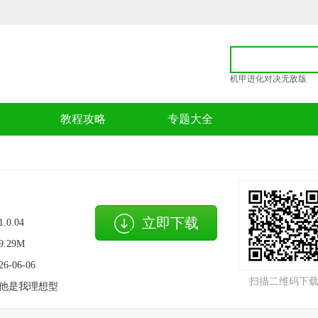
机甲进化对决无敌版
p
教程攻略
专题大全
立即下载
1.0.04
9.29M
26-06-06
扫描二维码下
他是我理想型