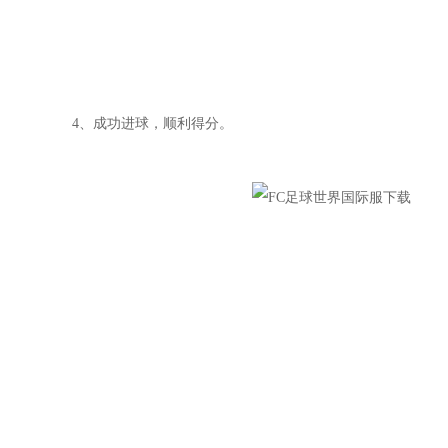
4、成功进球，顺利得分。