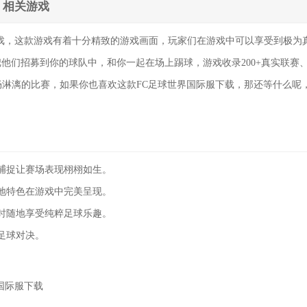
相关游戏
戏，这款游戏有着十分精致的游戏画面，玩家们在游戏中可以享受到极为
们招募到你的球队中，和你一起在场上踢球，游戏收录200+真实联赛、1
畅淋漓的比赛，如果你也喜欢这款FC足球世界国际服下载，那还等什么呢
捕捉让赛场表现栩栩如生。
地特色在游戏中完美呈现。
时随地享受纯粹足球乐趣。
足球对决。