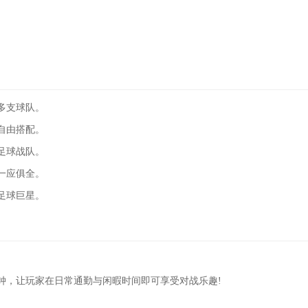
多支球队。
自由搭配。
足球战队。
一应俱全。
足球巨星。
钟，让玩家在日常通勤与闲暇时间即可享受对战乐趣!