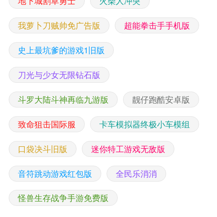
地下城割草勇士
火柴人冲突
我萝卜刀贼帅免广告版
超能拳击手手机版
史上最坑爹的游戏1旧版
刀光与少女无限钻石版
斗罗大陆斗神再临九游版
靓仔跑酷安卓版
致命狙击国际服
卡车模拟器终极小车模组
口袋决斗旧版
迷你特工游戏无敌版
音符跳动游戏红包版
全民乐消消
怪兽生存战争手游免费版