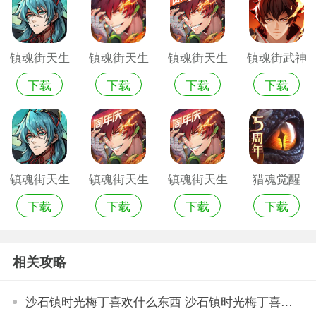
镇魂街天生
镇魂街天生
镇魂街天生
镇魂街武神
下载
下载
下载
下载
为王手机版
为王手游官
为王官方版
躯
网版
镇魂街天生
镇魂街天生
镇魂街天生
猎魂觉醒
下载
下载
下载
下载
为王正版
为王4399版
为王快手版
相关攻略
沙石镇时光梅丁喜欢什么东西 沙石镇时光梅丁喜爱一览