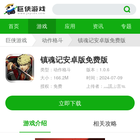
首页
游戏
应用
资讯
专题
巨侠游戏
动作格斗
镇魂记安卓版免费版
1.0.6
镇魂记安卓版免费版
类型：动作格斗
版本：1.0.6
大小：166.2M
时间：2024-07-09
授权：免费
上传者：灬謊ぷ言℡
立即下载
游戏介绍
相关攻略