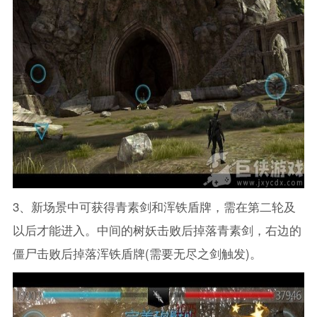
3、新场景中可获得青素剑和浑铁盾牌，需在第二轮及
以后才能进入。中间的树妖击败后掉落青素剑，右边的
僵尸击败后掉落浑铁盾牌(需要无尽之剑触发)。