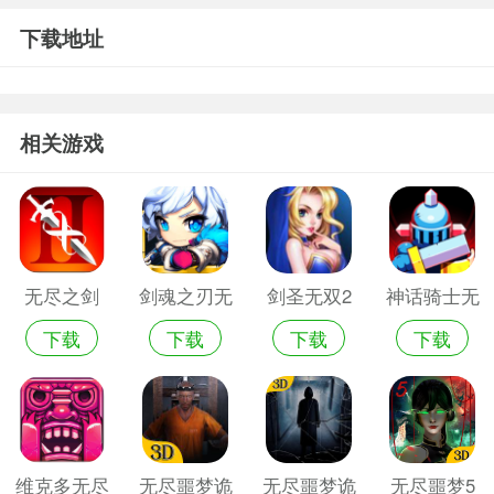
下载地址
相关游戏
无尽之剑
剑魂之刃无
剑圣无双2
神话骑士无
下载
下载
下载
下载
2ios版
限内购版
单机版
尽地牢手机
游戏
维克多无尽
无尽噩梦诡
无尽噩梦诡
无尽噩梦5