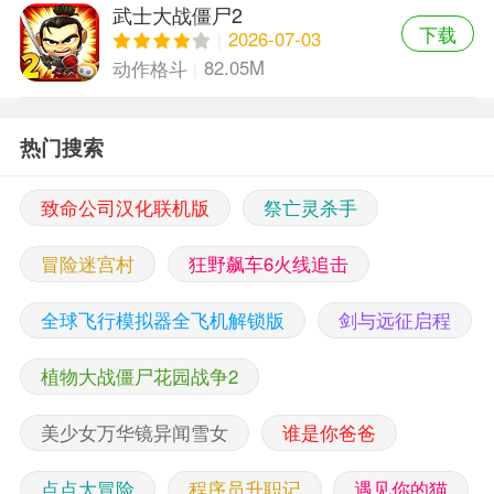
武士大战僵尸2
下载
2026-07-03
82.05M
动作格斗
热门搜索
致命公司汉化联机版
祭亡灵杀手
冒险迷宫村
狂野飙车6火线追击
全球飞行模拟器全飞机解锁版
剑与远征启程
植物大战僵尸花园战争2
美少女万华镜异闻雪女
谁是你爸爸
点点大冒险
程序员升职记
遇见你的猫