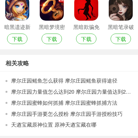
暗黑遗迹新
黑暗梦境密
黑暗欺骗免
黑暗笔录破
下载
下载
下载
下载
版
室手机游戏
费版
解版
相关攻略
摩尔庄园鳐鱼怎么获得 摩尔庄园鳐鱼获得途径
摩尔庄园力量值怎么达到20 摩尔庄园力量值达到20方法
摩尔庄园蜜蜂如何抓捕 摩尔庄园蜜蜂抓捕方法
摩尔庄园手游要怎么授粉 摩尔庄园手游授粉技巧
天遒宝藏原神位置 原神天遒宝藏在哪