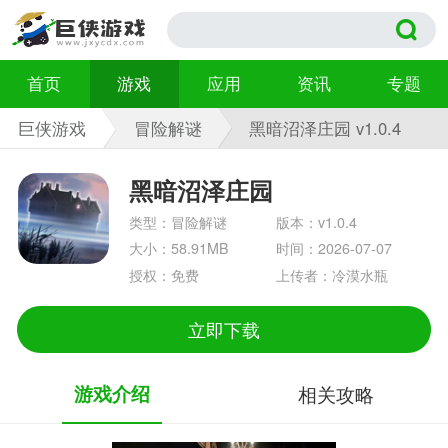
首页
游戏
应用
资讯
专题
巨侠游戏
冒险解谜
黑暗沼泽庄园 v1.0.4
黑暗沼泽庄园
类型：冒险解谜
版本：v1.0.4
大小：58.91MB
时间：2026-07-07
授权：免费
上传者：冷漠水瓶
立即下载
游戏介绍
相关攻略