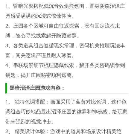
1、昏暗光影搭配低沉音效烘托氛围，置身阴森沼泽庄
园感受满满的沉浸式惊悚体验。
2、庄园各个区域可自由往返探索，没有固定流程束
缚，随心寻找线索解开隐藏谜题。
3、各类道具组合遵循现实常理，密码机关推理玩法丰
富，闯关逻辑严谨且耐人琢磨。
4、串联场景细节梳理隐藏线索，解开各类密码锁拿到
钥匙，揭开庄园秘密顺利逃离。
黑暗沼泽庄园游戏内容：
1、 独特色调搭配：画面采用了蓝黄对比色调，这种色
调组合巧妙地凸显出沼泽庄园的诡异和神秘感，给玩家
带来强烈的视觉冲击。
2、 精美设计体验：游戏中的道具和场景设计精美绝