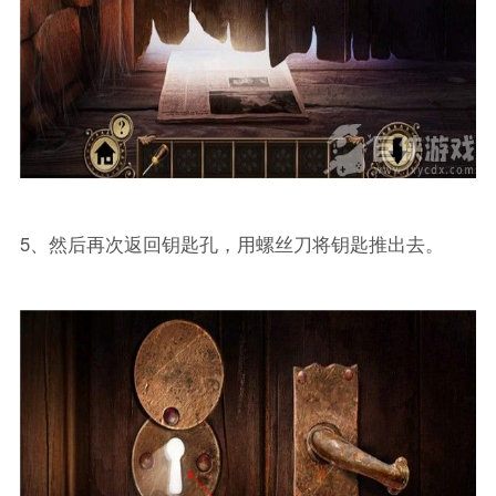
5、然后再次返回钥匙孔，用螺丝刀将钥匙推出去。