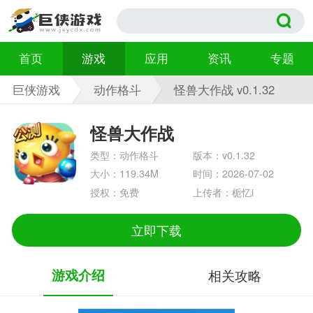
首页
游戏
应用
资讯
专题
巨侠游戏
动作格斗
怪兽大作战 v0.1.32
怪兽大作战
类型：动作格斗
版本：v0.1.32
大小：119.34M
时间：2026-07-02
授权：免费
上传者：栀忆i
立即下载
游戏介绍
相关攻略