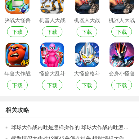
决战大怪兽
机器人大战
机器人大战
机器人大战
下载
下载
下载
下载
中文版
怪兽游戏手
怪兽
怪兽手游
机版
年兽大作战
怪兽大乱斗
大怪兽格斗
变身小怪兽
下载
下载
下载
下载
免费版
游戏手机版
破解版
相关攻略
球球大作战内吐是怎样操作的 球球大作战内吐怎么操作
拆散情侣大作战12第43关怎么过关 拆散情侣大作战12第43关过关技巧