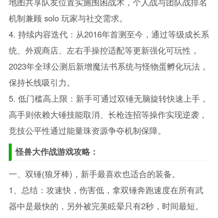
地图共享队友位置实施围困战术，个人战与团队战排名
机制兼顾 solo 玩家与社交需求。
4. 持续内容迭代：从2016年首测至今，通过等级成长系
统、外观商店、左右手操控适配等更新强化可玩性，
2023年全球公测后新增魔法书系统与怪物蛋孵化玩法，
保持长线吸引力。
5. 低门槛高上限：新手可通过双锤无脑旋转快速上手，
高手则依赖大锤技能取消、长枪连招等操作实现逆袭，
竞技公平性通过能量珠资源争夺机制保障。
怪兽大作战游戏攻略：
一、双锤(狼牙棒)，新手最喜欢也适合的装备。
1、总结：攻速快，伤害低，拿双锤奔跑速度在所有武
器中是最快的，另外被完美眩晕只有2秒，时间最短。