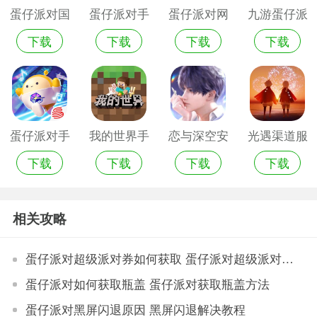
蛋仔派对国
蛋仔派对手
蛋仔派对网
九游蛋仔派
下载
下载
下载
下载
际服
游测试服
易官服
对
蛋仔派对手
我的世界手
恋与深空安
光遇渠道服
下载
下载
下载
下载
游ios版
游渠道服
卓渠道服
下载
相关攻略
蛋仔派对超级派对券如何获取 蛋仔派对超级派对券获取方式
蛋仔派对如何获取瓶盖 蛋仔派对获取瓶盖方法
蛋仔派对黑屏闪退原因 黑屏闪退解决教程