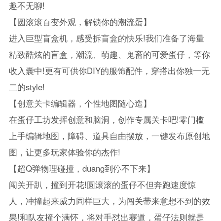
趣不无聊!
【圆滚滚百变外观，解锁你的潮流蛋】
进入巨型盲盒机，感受拆盲盒的快乐!我们准备了海量
精致酷炫的盲盒，潮流、萌趣、鬼畜的可爱蛋仔，等你
收入囊中!更有可供你DIY的服饰配件，穿搭出你独一无
二的style!
【创意关卡编辑器，个性地图随心造】
在蛋仔工坊发挥创意和脑洞，创作专属关卡吧!零门槛
上手编辑地图，障碍、道具自由摆放，一键发布原创地
图，让更多玩家体验你的杰作!
【超Q弹物理碰撞，duang到停不下来】
闯关开趴，撞到开花!圆滚滚的蛋仔不但奔跑速度惊
人，冲撞起来威力同样巨大，为闯关带来意想不到的效
果!和队友撞个满怀，将对手怼出赛道，蛋仔法则就是