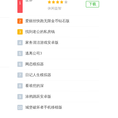
1
下载
休闲益智
2
爱丽丝快跑无限金币钻石版
3
找到老公的私房钱
4
家务清洁游戏安卓版
5
逃离公司3
6
网恋模拟器
7
日记人生模拟器
8
看谁挖的深
9
涂鸦跳跃安卓版
10
城堡破坏者手机移植版