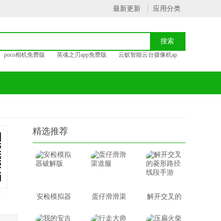
最新更新
应用分类
poco相机免费版
英魂之刃app免费版
云蚁智能云台摄像机ap
精选推荐
载
安检模拟器
蛋仔滑滑渠
解开交叉的
破解版
道服
菱形路径线