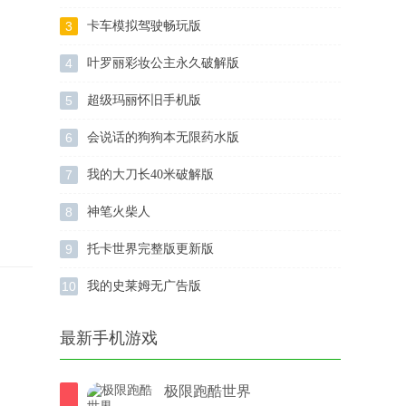
3
卡车模拟驾驶畅玩版
4
叶罗丽彩妆公主永久破解版
5
超级玛丽怀旧手机版
6
会说话的狗狗本无限药水版
7
我的大刀长40米破解版
8
神笔火柴人
9
托卡世界完整版更新版
10
我的史莱姆无广告版
最新手机游戏
极限跑酷世界