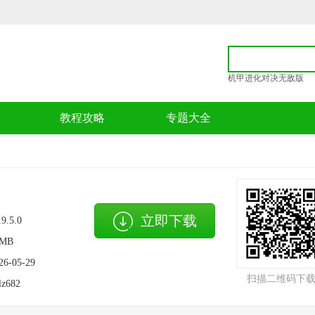
机甲进化对决无敌版
p
教程攻略
专题大全
立即下载
.9.5.0
1MB
26-05-29
扫描二维码下
lz682