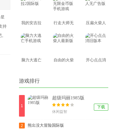
段手游
个星
我的安吉拉
行走大师无
压扁火柴人
支持
2国际版
限金币版手
无广告版
吧。
机游戏
脑力大逃亡
自由的火柴
开心点点消
手机游戏
人最新版
旧版本
游戏排行
超级玛丽1985版
1
下载
休闲益智
2
熊出没大冒险国际版