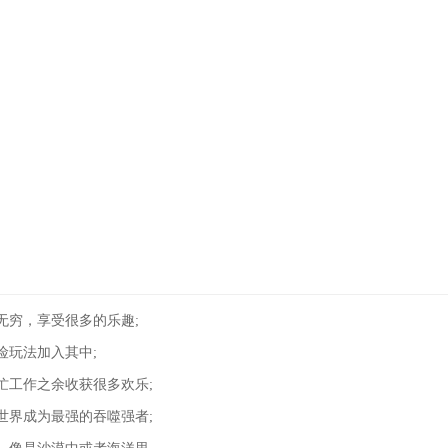
无穷，享受很多的乐趣;
险玩法加入其中;
忙工作之余收获很多欢乐;
世界成为最强的吞噬强者;