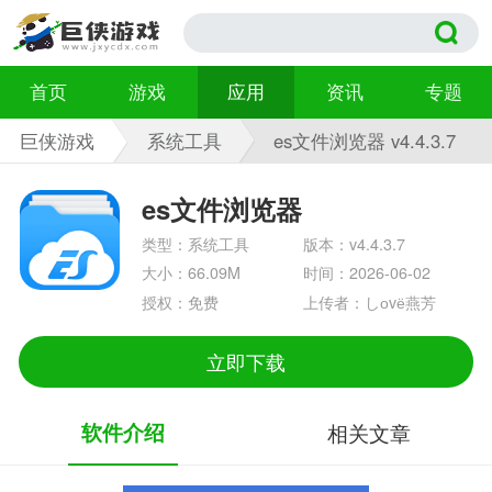
首页
游戏
应用
资讯
专题
巨侠游戏
系统工具
es文件浏览器 v4.4.3.7
es文件浏览器
类型：系统工具
版本：v4.4.3.7
大小：66.09M
时间：2026-06-02
授权：免费
上传者：しоvё燕芳
立即下载
软件介绍
相关文章