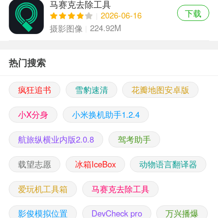
马赛克去除工具
下载
2026-06-16
224.92M
摄影图像
热门搜索
疯狂追书
雪豹速清
花瓣地图安卓版
小X分身
小米换机助手1.2.4
航旅纵横业内版2.0.8
驾考助手
载望志愿
冰箱IceBox
动物语言翻译器
爱玩机工具箱
马赛克去除工具
影俊模拟位置
DevCheck pro
万兴播爆