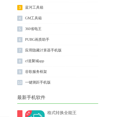
3
蓝河工具箱
4
GM工具箱
5
360省电王
6
PUBG画质助手
7
应用隐藏计算器手机版
8
cf道聚城app
9
谷歌服务框架
10
一键测距手机版
最新手机软件
格式转换全能王