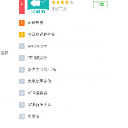
1
下载
系统工具
2
金舟投屏
3
向日葵远程控制
4
Accubattery
请选择
5
CPU降温王
6
龙少连点器8.0版
7
大牛助手定位
8
APK编辑器
9
RAR解压大师
10
画质侠