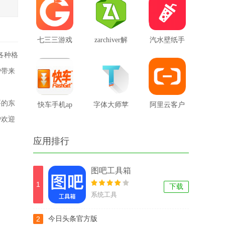
七三三游戏
zarchiver解
汽水壁纸手
各种格
盒
压器安卓版
机版免费版
户带来
要的东
快车手机ap
字体大师苹
阿里云客户
户欢迎
p
果版
端
应用排行
图吧工具箱
1
下载
系统工具
2
今日头条官方版