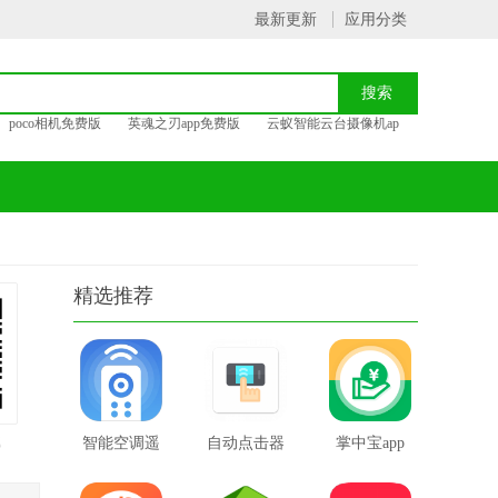
最新更新
应用分类
poco相机免费版
英魂之刃app免费版
云蚁智能云台摄像机ap
精选推荐
载
智能空调遥
自动点击器
掌中宝app
控器app
连点器
官网版