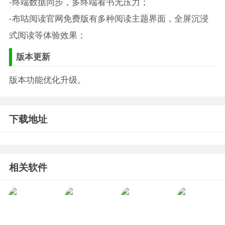
-终端数据同步，多终端看书无压力；
-布咕阅读官网免费版有多种阅读主题界面，全屏沉浸
式阅读等体验效果；
版本更新
版本功能优化升级。
下载地址
相关软件