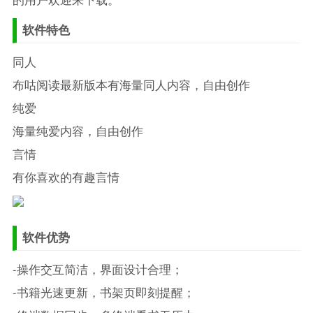
软件特色
同人
布咕阅读最新版本有海量同人内容，自由创作
纯爱
海量纯爱内容，自由创作
言情
有你喜欢的有趣言情
软件优势
-操作交互简洁，界面设计合理；
-书籍光速更新，书架页即刻提醒；