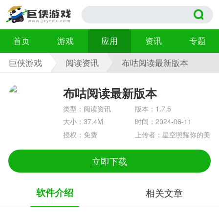
首页
游戏
应用
资讯
专题
巨侠游戏
阅读资讯
布咕阅读最新版本
1.7.5
布咕阅读最新版本
类型：阅读资讯
版本：1.7.5
大小：37.4M
时间：2024-06-11
授权：免费
上传者：星空照耀你的美
立即下载
软件介绍
相关文章