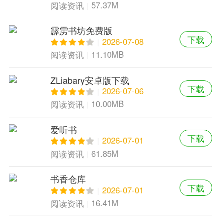
57.37M
阅读资讯
霹雳书坊免费版
下载
2026-07-08
11.10MB
阅读资讯
ZLiabary安卓版下载
下载
2026-07-06
10.00MB
阅读资讯
爱听书
下载
2026-07-01
61.85M
阅读资讯
书香仓库
下载
2026-07-01
16.41M
阅读资讯