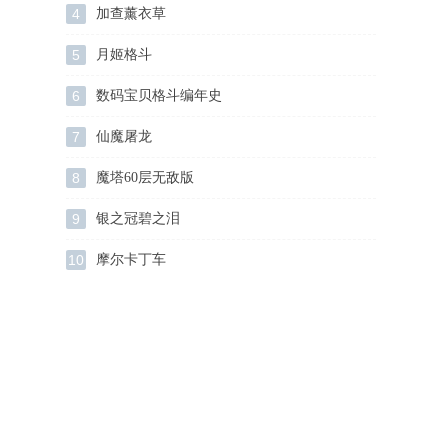
4
加查薰衣草
5
月姬格斗
6
数码宝贝格斗编年史
7
仙魔屠龙
8
魔塔60层无敌版
9
银之冠碧之泪
10
摩尔卡丁车