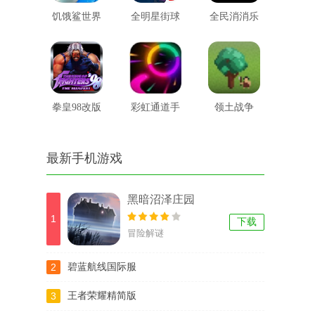
饥饿鲨世界
全明星街球
全民消消乐
国际服破解
派对
红包版游戏
版
拳皇98改版
彩虹通道手
领土战争
机游戏
最新手机游戏
黑暗沼泽庄园
1
下载
冒险解谜
2
碧蓝航线国际服
3
王者荣耀精简版