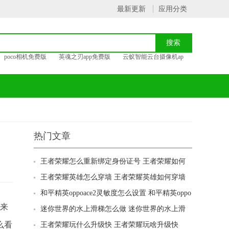
最新更新
应用分类
poco相机免费版
英魂之刃app免费版
云蚁智能云台摄像机ap
热门文章
王者荣耀怎么重新绑定身份证号 王者荣耀如何
重新绑定身份证号
王者荣耀英雄怎么穿墙 王者荣耀英雄如何穿墙
和平精英oppoace2灵敏度怎么设置 和平精英oppo
ace2灵敏度如何设置
来
迷你世界的水上滑梯怎么做 迷你世界的水上滑
梯如何做
么看
王者荣耀玩什么升级快 王者荣耀玩啥升级快