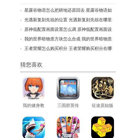
星露谷物语怎么把耕地还原回去 星露谷物语如
何让耕地变回土地
光遇新复刻先祖的位置 光遇新复刻先祖在哪里
原神低配置画面设置怎么调 原神低配置画面设
置怎么设置
我的世界暗物质方块怎么合成 我的世界暗物质
方块如何合成
王者荣耀怎么购买积分 王者荣耀购买积分在哪
里
猜您喜欢
我的健身教
三国群英传
征途原始版
练2
2威力加强
版