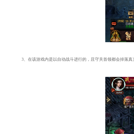
3、在该游戏内是以自动战斗进行的，且守关首领都会掉落真