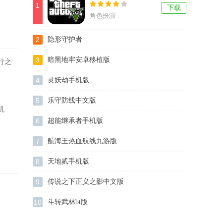
1
下载
角色扮演
2
隐形守护者
3
暗黑地牢安卓移植版
行之
4
灵妖劫手机版
5
乐守防线中文版
机
6
超能继承者手机版
7
航海王热血航线九游版
8
天地贰手机版
9
传说之下正义之影中文版
10
斗转武林bt版