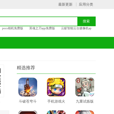
最新更新
应用分类
poco相机免费版
英魂之刃app免费版
云蚁智能云台摄像机ap
精选推荐
载
斗破苍穹斗
手机游戏火
九重试炼版
帝之路
影世界