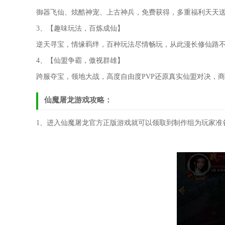
御器飞仙、炫酷神宠、上古神兵，免费获得，多重福利天天送
3、【趣味玩法，百炼成仙】
逆天寻宝，情缘羁绊，百种玩法尽情畅玩，从此漫长修仙路不
4、【仙盟争霸，傲视群雄】
跨服夺宝，领地大战，高度自由度PVP还原真实仙盟对决，
仙魔屠龙游戏攻略：
1、进入仙魔屠龙官方正版游戏就可以领取到制作组为玩家准