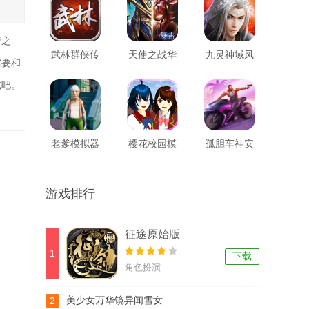
行之
武林群侠传
天使之战华
九灵神域凤
需要和
手游官网版
为版
凰令手游官
试吧。
网版
老爹模拟器
樱花校园模
孤胆车神安
手机版
拟器正版
卓版
游戏排行
征途原始版
1
下载
角色扮演
2
美少女万华镜异闻雪女