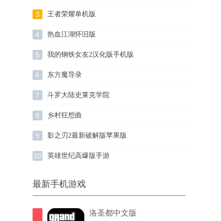
3
王者荣耀单机版
4
热血江湖怀旧版
5
我的钢铁女友2汉化版手机版
6
东方魔导录
7
斗罗大陆史莱克学院
8
乡村狂想曲
9
影之刃2最新破解版苹果版
10
英雄世纪高爆版手游
最新手机游戏
洛圣都中文版