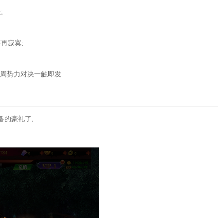
;
再寂寞;
商周势力对决一触即发
备的豪礼了;