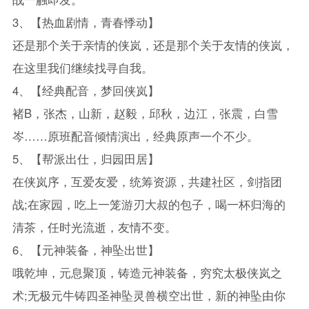
3、【热血剧情，青春悸动】
还是那个关于亲情的侠岚，还是那个关于友情的侠岚，
在这里我们继续找寻自我。
4、【经典配音，梦回侠岚】
褚B，张杰，山新，赵毅，邱秋，边江，张震，白雪
岑……原班配音倾情演出，经典原声一个不少。
5、【帮派出仕，归园田居】
在侠岚序，互爱友爱，统筹资源，共建社区，剑指团
战;在家园，吃上一笼游刃大叔的包子，喝一杯归海的
清茶，任时光流逝，友情不变。
6、【元神装备，神坠出世】
哦乾坤，元息聚顶，铸造元神装备，穷究太极侠岚之
术;无极元牛铸四圣神坠灵兽横空出世，新的神坠由你