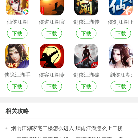
仙侠江湖
侠道江湖官
剑侠江湖传
侠剑江湖正
下载
下载
下载
下载
网版
游戏
版
侠隐江湖手
侠客江湖令
剑侠江湖破
剑侠江湖:
下载
下载
下载
下载
机游戏
解版手机游
心剑奇缘
戏
相关攻略
烟雨江湖家宅二楼怎么进入 烟雨江湖怎么上二楼