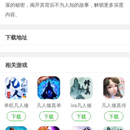
落的秘密，揭开其背后不为人知的故事，解锁更多深度
内容。
下载地址
相关游戏
单机凡人修
凡人修真单
ios凡人修
凡人修真传
下载
下载
下载
下载
真破解版
机破解版
真单机版手
手游
游破解版