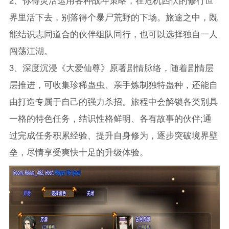
界里活下去，别落得个暴尸荒野的下场。旅途之中，既
能结识志同道合的伙伴组队同行，也可以选择独自一人
闯荡江湖。
3、深度沉浸《大爱仙尊》原著剧情脉络，随着剧情层
层推进，可收集珍稀蛊虫、亲手炼制独特蛊种，还能自
由打造专属于自己的强力杀招。旅程中会解锁各类别具
一格的特色任务，结识性格鲜明、各有故事的伙伴;通
过完成任务积累经验、提升自身修为，逐步突破境界壁
垒，尽情享受爽快十足的升级体验。