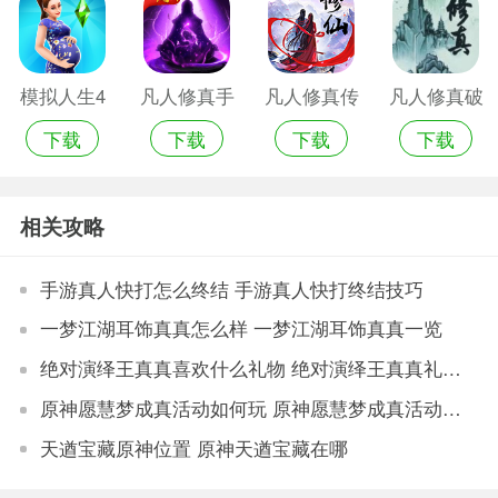
模拟人生4
凡人修真手
凡人修真传
凡人修真破
下载
下载
下载
下载
真实生产
机版
游戏手机版
解版
相关攻略
手游真人快打怎么终结 手游真人快打终结技巧
一梦江湖耳饰真真怎么样 一梦江湖耳饰真真一览
绝对演绎王真真喜欢什么礼物 绝对演绎王真真礼物喜好介绍
原神愿慧梦成真活动如何玩 原神愿慧梦成真活动玩法
天遒宝藏原神位置 原神天遒宝藏在哪