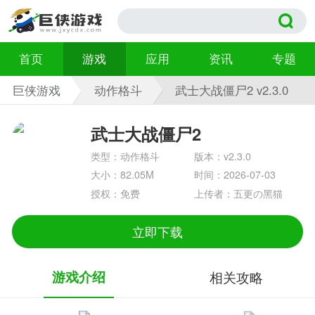
首页
游戏
应用
资讯
专题
巨侠游戏
动作格斗
武士大战僵尸2 v2.3.0
武士大战僵尸2
类型：动作格斗
版本：v2.3.0
大小：82.05M
时间：2026-07-03
授权：免费
上传者：五更の黑猫
立即下载
游戏介绍
相关攻略