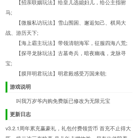
【招亲联姻玩法】给皇儿选媳妇儿，给公主指驸
马;
【微服私访玩法】雪山围困、邂逅知己、棋局大
战、游历天下;
【海上霸主玩法】带领清朝海军，征服四海八荒;
【探寻龙脉玩法】古墓奇兵，暗夜幽魂，龙脉寻
宝;
【膜拜明君玩法】明君殿感受万国来朝;
游戏说明
叫我万岁爷内购免费版已修改为无限元宝
更新日志
v3.2.1周年累充赢豪礼，礼包付费领货币 首充不止得大