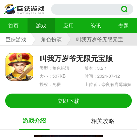
首页
游戏
应用
资讯
专题
巨侠游戏
角色扮演
叫我万岁爷无限元宝
版 3.2.1
叫我万岁爷无限元宝版
类型：角色扮演
版本：3.2.1
大小：507KB
时间：2024-07-12
授权：免费
上传者：奈良有鹿薄凉妞
立即下载
游戏介绍
相关攻略