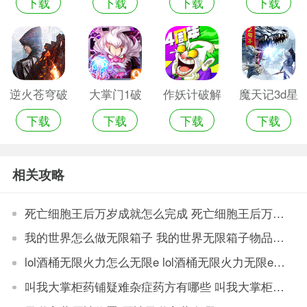
下载
下载
下载
下载
最新版免费
限版无限元
购无限元宝
无限元宝版
版
宝版
手游
逆火苍穹破
大掌门1破
作妖计破解
魔天记3d星
下载
下载
下载
下载
解版无限元
解版无限元
版本无限元
耀版无限元
宝
宝
宝
宝版
相关攻略
死亡细胞王后万岁成就怎么完成 死亡细胞王后万岁成就完成方法
我的世界怎么做无限箱子 我的世界无限箱子物品制作方法
lol酒桶无限火力怎么无限e lol酒桶无限火力无限e出装推荐
叫我大掌柜药铺疑难杂症药方有哪些 叫我大掌柜药铺疑难杂症药方全部配方一览