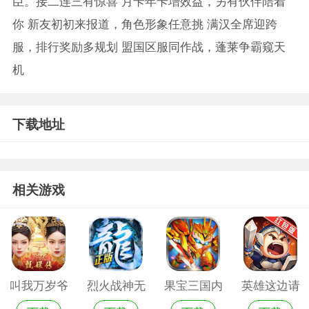
臣。接二连三有惊喜 月卡年卡增效益，另有伙伴陪着
你 新友初初来报道，角色形象任意挑 满汉全席迎跨
服，排行奖励多规划 盟国区服同作战，蓬莱争霸窥天
机
下载地址
相关游戏
叫我万岁爷
烈火战神无
果宝三国内
英雄这边请