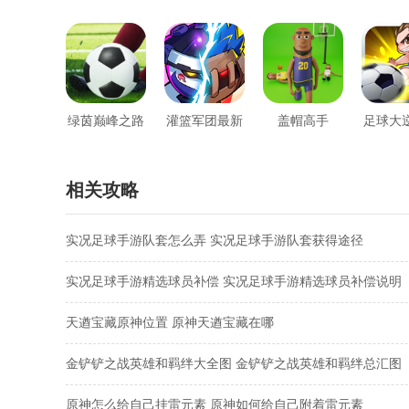
一代手游游戏
一代版
大师破解版
一代官
绿茵巅峰之路
灌篮军团最新
盖帽高手
足球大
免费版
机
相关攻略
实况足球手游队套怎么弄 实况足球手游队套获得途径
实况足球手游精选球员补偿 实况足球手游精选球员补偿说明
天遒宝藏原神位置 原神天遒宝藏在哪
金铲铲之战英雄和羁绊大全图 金铲铲之战英雄和羁绊总汇图
原神怎么给自己挂雷元素 原神如何给自己附着雷元素