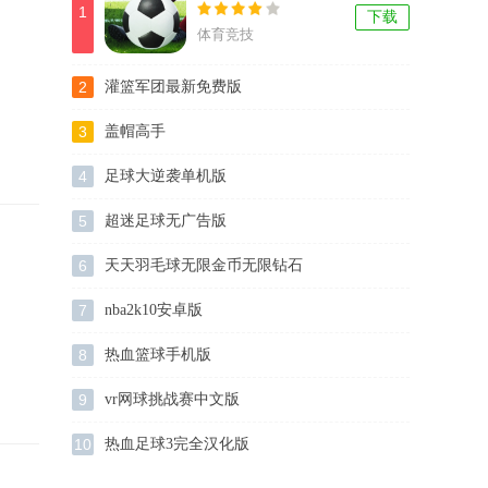
1
下载
体育竞技
2
灌篮军团最新免费版
3
盖帽高手
4
足球大逆袭单机版
5
超迷足球无广告版
6
天天羽毛球无限金币无限钻石
7
nba2k10安卓版
8
热血篮球手机版
9
vr网球挑战赛中文版
10
热血足球3完全汉化版