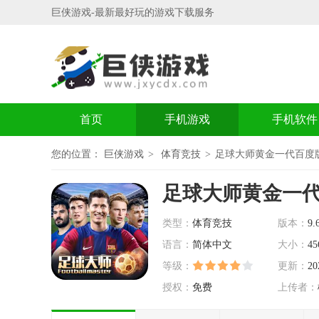
巨侠游戏-最新最好玩的游戏下载服务
首页
手机游戏
手机软件
您的位置：
巨侠游戏
体育竞技
足球大师黄金一代百度版 9
足球大师黄金一
类型：
体育竞技
版本：
9.
语言：
简体中文
大小：
45
等级：
更新：
20
授权：
免费
上传者：