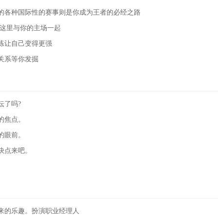
的各种国际性的赛事则是你成为王者的必经之路
在这里与你的主场一起
练让自己变得更强
关系等你发掘
坛了吗?
的焦点。
的眼前。
快点来吧。
来的乐趣。扮演职业经理人