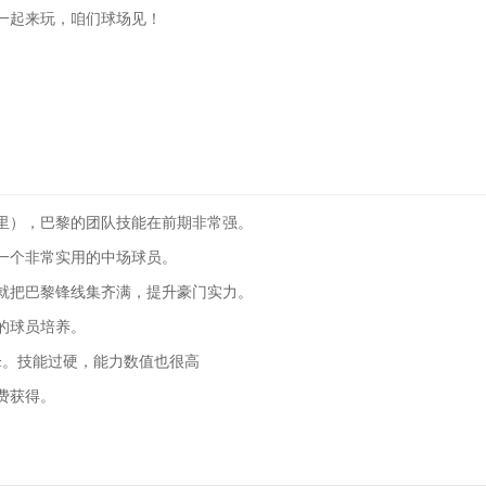
一起来玩，咱们球场见！
里），巴黎的团队技能在前期非常强。
一个非常实用的中场球员。
下就把巴黎锋线集齐满，提升豪门实力。
的球员培养。
锋。技能过硬，能力数值也很高
费获得。