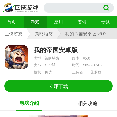
首页
游戏
应用
资讯
专题
巨侠游戏
策略塔防
我的帝国安卓版 v5.0
我的帝国安卓版
类型：策略塔防
版本：v5.0
大小：1.77M
时间：2026-07-07
授权：免费
上传者：一菠萝豆
立即下载
游戏介绍
相关攻略