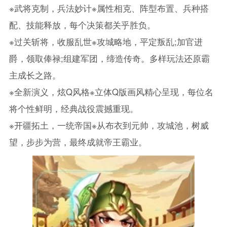
※武将克制，兵法妙计※属性相克、阵型布置、兵种搭
配、技能释放，每个决策都关乎胜负。
※过关斩将，收服乱世※攻城略地，平定叛乱;加官进
爵，领取俸禄;组建军团，缔造传奇。多样玩法还原霸
主成长之路。
※全新演义，炫Q风格※立体Q版画风精心呈现，每位名
将个性鲜明，经典战役震撼重现。
※开疆拓土，一统帝国※从布衣到元帅，攻城池，树威
望，步步为营，最终成就帝王霸业。