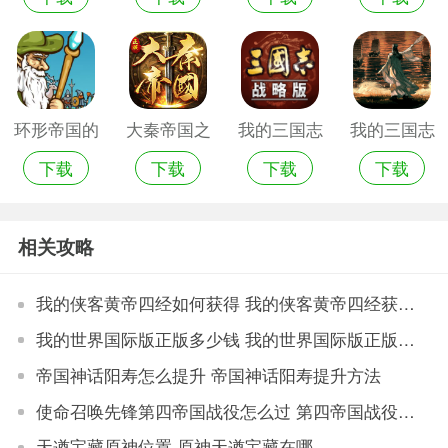
版
卓版
戏
环形帝国的
大秦帝国之
我的三国志
我的三国志
下载
下载
下载
下载
手机版
帝国烽烟免
最新版
单机版
费版
相关攻略
我的侠客黄帝四经如何获得 我的侠客黄帝四经获得途径
我的世界国际版正版多少钱 我的世界国际版正版价格
帝国神话阳寿怎么提升 帝国神话阳寿提升方法
使命召唤先锋第四帝国战役怎么过 第四帝国战役通关攻略
天遒宝藏原神位置 原神天遒宝藏在哪