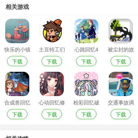
相关游戏
快乐的小镇
土豆特工们
心跳回忆4
被尘封的故
下载
下载
下载
下载
故事手机游
的故事安卓
事汉化内购
戏
版
破解版
合成兽回忆
心动回忆修
粉彩回忆破
交通事故调
下载
下载
下载
下载
破解版安卓
改版手机游
解版
查手机游戏
版
戏