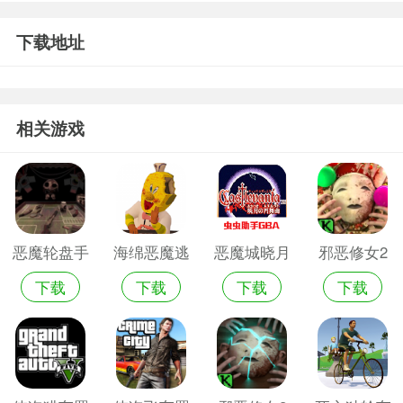
下载地址
相关游戏
恶魔轮盘手
海绵恶魔逃
恶魔城晓月
邪恶修女2
下载
下载
下载
下载
游苹果版
脱3d安卓版
圆舞曲
官方版