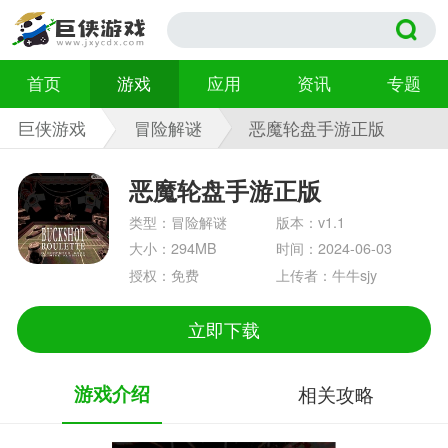
首页
游戏
应用
资讯
专题
巨侠游戏
冒险解谜
恶魔轮盘手游正版
v1.1
恶魔轮盘手游正版
类型：冒险解谜
版本：v1.1
大小：294MB
时间：2024-06-03
授权：免费
上传者：牛牛sjy
立即下载
游戏介绍
相关攻略