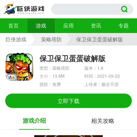
首页
游戏
应用
资讯
专题
巨侠游戏
策略塔防
保卫保卫蛋蛋破解版
1.8
保卫保卫蛋蛋破解版
类型：策略塔防
版本：1.8
大小：13.8M
时间：2021-09-22
授权：免费
上传者：极近不惑
立即下载
游戏介绍
相关攻略