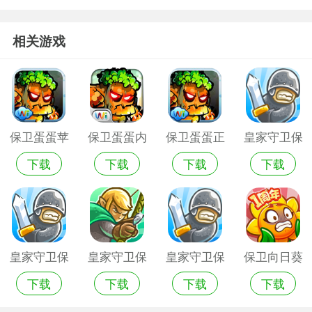
相关游戏
保卫蛋蛋苹
保卫蛋蛋内
保卫蛋蛋正
皇家守卫保
下载
下载
下载
下载
果版
购版
版
卫战内购破
解版
皇家守卫保
皇家守卫保
皇家守卫保
保卫向日葵
下载
下载
下载
下载
卫战游戏
卫战5破解
卫战安卓版