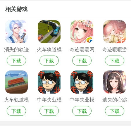
相关游戏
消失的轨迹
火车轨道模
奇迹暖暖网
奇迹暖暖游
下载
下载
下载
下载
最新破解版
拟器
游版
戏官网版
火车轨道模
中年失业模
中年失业模
遗失的心跳
下载
下载
下载
下载
拟器手游版
拟器游戏破
拟器vip免
游戏手机版
解版
广告版