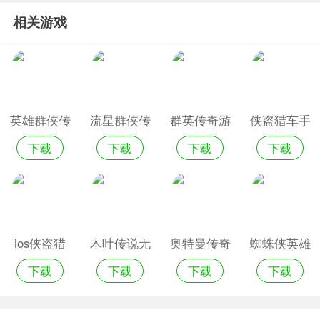
相关游戏
英雄群侠传
流星群侠传
群英传奇游
侠盗猎车手
下载
下载
下载
下载
最新版
官网版
戏破解版
手游ios免
费版
ios侠盗猎
木叶传说无
奥特曼传奇
蜘蛛侠英雄
下载
下载
下载
下载
车手罪恶都
限钻石版
英雄ios版
绳索传
市
ios