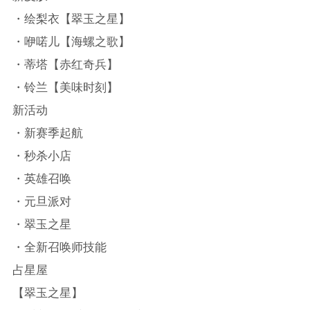
・绘梨衣【翠玉之星】
・咿喏儿【海螺之歌】
・蒂塔【赤红奇兵】
・铃兰【美味时刻】
新活动
・新赛季起航
・秒杀小店
・英雄召唤
・元旦派对
・翠玉之星
・全新召唤师技能
占星屋
【翠玉之星】