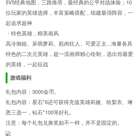
5V5经典地图，三路推塔，最经典的公平对战体验；10
位玩家的英雄选择，丰富策略搭配，组建最强阵容，一
起追求超神
・特色英雄，精美画风
高冷御姐、呆萌萝莉、筋肉狂人、可爱正太...海量各具
特色的二次元英雄，超一流画师精心绘制，选出你最爱
的英雄，一起征战
游戏福利
礼包内容：3000金币。
礼包内容：星石*6还可获得充值英雄莉娅、绘梨衣、琳
恩三选一，钻石*100等好礼。
注意：每个礼包兑换奖励不一样，并不是固定的。