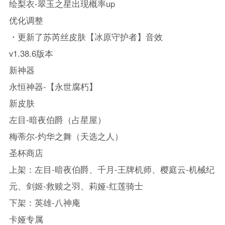
绘梨衣-翠玉之星出现概率up
优化调整
・更新了苏芮丝皮肤【冰原守护者】音效
v1.38.6版本
新神器
永恒神器-【永世腐朽】
新皮肤
左目-暗夜伯爵（占星屋）
梅蒂尔-灼华之舞（天选之人）
圣杯商店
上架：左目-暗夜伯爵、千月-王牌机师、樱庭云-机械纪
元、剑姬-救赎之羽、莉娅-红莲骑士
下架：英雄-八神庵
卡娅专属