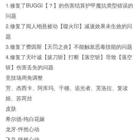
1.修复了BUGGI【？】的伤害结算护甲魔抗类型错误的
问题
2.修复了闻人翊悬被动【噬火印】减速效果未生效的问
题
3.修复了费因斯【天罚之炎】不能触发恶毒技能的问题
4.修复了天叶诚【拔刀斩】打断【落空斩】导致【落空
斩】伤害丢失的问题
竞技场周免调整
芳、杰西卡、阿库玛、千穗、追光者、芙洛拉、复读
姬、苏芮丝
皮肤
希尔德-纯白花嫁
龙牙-怦然心动
飞鸟-怦然心动