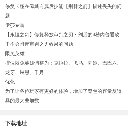
修复卡娅在佩戴专属后技能【荆棘之箭】描述丢失的问
题
伊莎专属
【永恒之剑】修复释放审判之刃・剑后的4秒内普通攻
击不会附带审判之刃效果的问题
限免英雄
排位限免英雄调整为：克拉拉、飞鸟、莉娅、巴巴六、
龙牙、琳恩、千月
优化
为了让各位玩家有更好的体验，增加了背包的容量及道
具的最大叠加数
下载地址