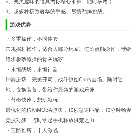
2、完美趣味的道具为你精心准备、随时享用；
3、超多种极致奢华的手感、尽情劲爆挑战。
游戏优势
・多重操作，不同体验
常规摇杆操作，适合大部分玩家。进阶点触操作，献给
追求极致微操的骨灰玩家
・永恒战场，永恒神器
神器进场，完美开局，战斗伊始Carry全场。随时随
地，变换装备，带给你最爽的游戏乐趣
・节奏快速，想玩就玩
最优化的移动MOBA游戏，10秒急速匹配，10分钟畅爽
竞技对战、随时拿起手机释放洪荒之力
・三路推塔，十人激战