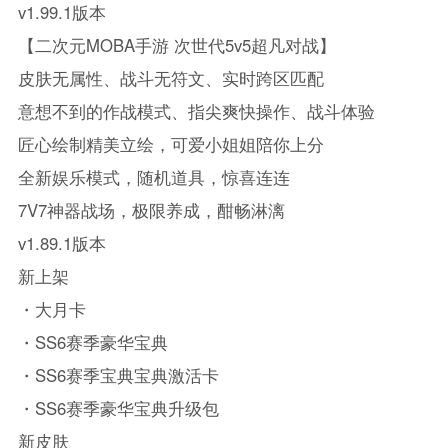
v1.99.1版本
【二次元MOBA手游 次世代5v5超凡对战】
皮肤无属性、战斗无符文、实时跨区匹配
意想不到的作战模式、指尖爽快操作、战斗体验
匠心绘制精美立绘，可爱小姐姐陪你上分
全新娱乐模式，随机道具，惊喜连连
7V7神器战场，极限养成，酣畅淋漓
v1.89.1版本
新上架
・大月卡
・SS6赛季豪华宝典
・SS6赛季宝典宝典激活卡
・SS6赛季豪华宝典升级包
新皮肤